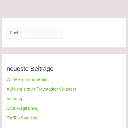
S
u
c
h
e
n
neueste Beiträge
Wir feiern Sommerfest
Auf geht´s zum Freystädter Volksfest
Vatertag
Schulwegtraining
Tip Top Standing