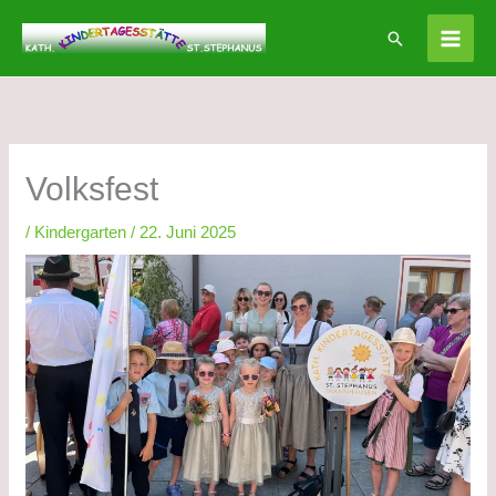
Zum
Suchen
Inhalt
springen
Volksfest
/
Kindergarten
/
22. Juni 2025